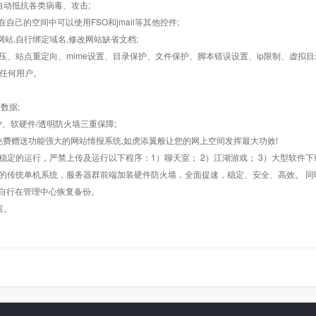
墙,自动抵抗各类病毒、攻击;
在自己的空间中可以使用FSO和jmail等其他控件;
止网站,自行绑定域名,修改网站缺省文档;
AR解压、站点重定向、mime设置、目录保护、文件保护、脚本错误设置、ip限制、虚拟
对任何用户。
数据;
护、软硬件/透明防火墙三重保障;
购，免费赠送功能强大的网站情报系统,如虎添翼般让您的网上空间发挥最大功效!
常稳定的运行，严禁上传及运行以下程序：1）聊天室； 2）江湖游戏； 3）大型软件下
般的传统单机系统，服务器群前端加装硬件防火墙，全面提速，稳定、安全、高效。 同时
以自行在管理中心恢复备份。
案。