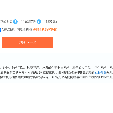
正式购买
试用7天
（收费5元）
我已阅读并同意主机馆
虚拟主机购买协议
、外挂、钓鱼网站、秒赞程序、垃圾邮件等非法网站，对于成人用品、 空包网站、
险容易受攻击的网站不可购买我司虚拟主机，但可以购买我司电信线路的
云服务器
并开
拟主机必须备案成功后才能绑定域名。 可能受攻击的网站请在虚拟主机控制面板中开启“