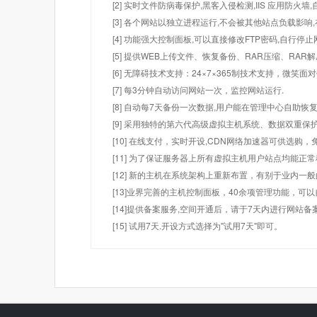
[2] 实时文件防病毒保护,黑客入侵检测,IIS 应用防火
[3] 各个网站以独立进程运行,不会被其他站点负载影响,
[4] 功能强大控制面板,可以直接修改FTP密码,自行停
[5] 提供WEB上传文件、恢复备份、RAR压缩、R
[6] 无障碍技术支持：24×7×365制技术支持，微笑面
[7] 每3分钟自动访问网站一次，监控网站运行.
[8] 自动每7天备份一次数据,用户能在管理中心自助恢复
[9] 采用独特的第六代高级虚拟主机系统、数据双重保
[10] 在线支付，实时开设,CDN网络加速器可供选
[11] 为了保证服务器上所有虚拟主机用户站点均能正
[12] 新的主机在系统架构上重新布置，有别于业内一
[13]业界完善的主机控制面板，40余项管理功能，可
[14]提供备案服务,空间开通后，请于7天内进行网站备
[15] 试用7天.开设方式选择为"试用7天"即可。