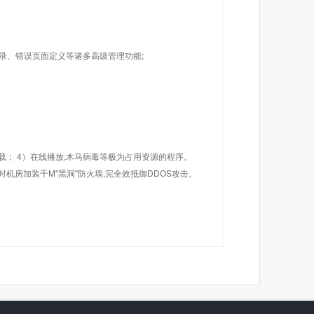
目录、错误页面定义等诸多高级管理功能;
载； 4）在线播放,木马病毒等极为占用资源的程序。
机房加装千M"黑洞"防火墙,完全效抵御DDOS攻击。