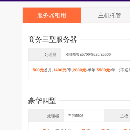
服务器租用
主机托管
商务三型服务器
处理器
双核酷睿E5700/G620/E5500
500元
首月,
1490元
/季,
2880元
/半年
5580元
/年 （不
豪华四型
处理器
主板
至强5506