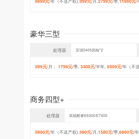
8699元
/年（不送产权),
999元
/月,
2799元
/季,
11980元
豪华三型
处理器
至强5405四核*2
599元
/月，
1799元
/季,
3400元
/半年,
6599元
/年（不送
商务四型+
处理器
双核酷睿E6300/E7400
5800元
/年（不送产权),
580元
/月,
1580元
/季,
6800元
/