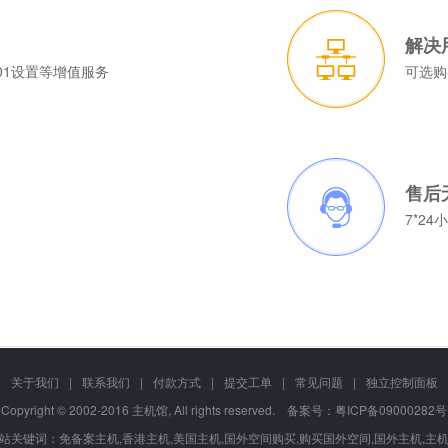
解决
01设置等增值服务
可选购
售后
7*2
关于我们
|
联系我们
|
付款方式
|
提交工单
|
常见问题
|
独立控制面板
Copyright © 2002-2016 主机馆, All rights reserved. 备案号：
粤ICP备09000282号
站关键词：
免备案主机
,
香港主机
,
美国主机
,
国外空间购买
,
购买国外空间
,
国外主机
,
主