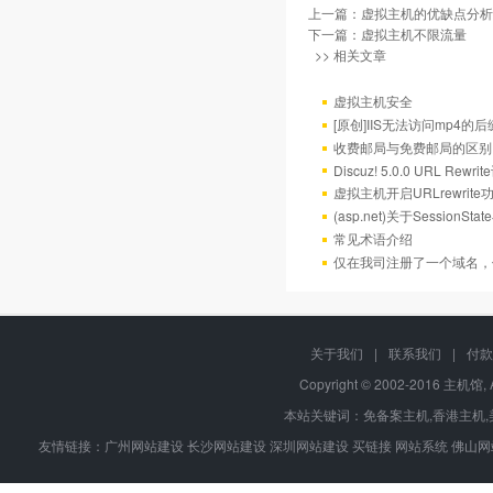
上一篇：
虚拟主机的优缺点分析
下一篇：
虚拟主机不限流量
>> 相关文章
虚拟主机安全
[原创]IIS无法访问mp4的后
收费邮局与免费邮局的区别
Discuz! 5.0.0 URL Rewr
虚拟主机开启URLrewrit
(asp.net)关于Session
常见术语介绍
仅在我司注册了一个域名，
关于我们
|
联系我们
|
付款
Copyright © 2002-2016 主机馆, 
本站关键词：
免备案主机
,
香港主机
,
友情链接：
广州网站建设
长沙网站建设
深圳网站建设
买链接
网站系统
佛山网