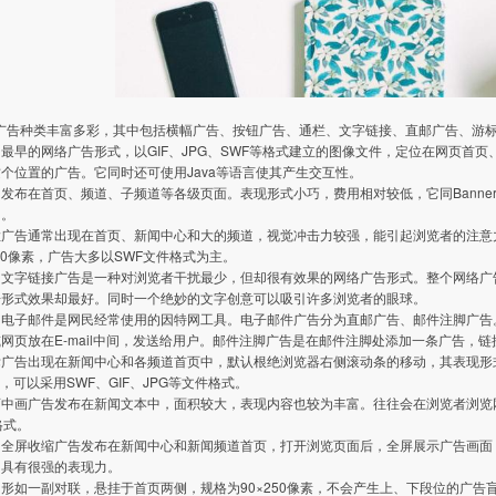
页广告种类丰富多彩，其中包括横幅广告、按钮广告、通栏、文字链接、直邮广告、游
最早的网络广告形式，以GIF、JPG、SWF等格式建立的图像文件，定位在网页首
个位置的广告。它同时还可使用Java等语言使其产生交互性。
发布在首页、频道、子频道等各级页面。表现形式小巧，费用相对较低，它同Banner广
力。
广告通常出现在首页、新闻中心和大的频道，视觉冲击力较强，能引起浏览者的注意力。根
×90像素，广告大多以SWF文件格式为主。
：文字链接广告是一种对浏览者干扰最少，但却很有效果的网络广告形式。整个网络广
告形式效果却最好。同时一个绝妙的文字创意可以吸引许多浏览者的眼球。
电子邮件是网民经常使用的因特网工具。电子邮件广告分为直邮广告、邮件注脚广告。
网页放在E-mail中间，发送给用户。邮件注脚广告是在邮件注脚处添加一条广告，
标广告出现在新闻中心和各频道首页中，默认根绝浏览器右侧滚动条的移动，其表现形
素，可以采用SWF、GIF、JPG等文件格式。
中画广告发布在新闻文本中，面积较大，表现内容也较为丰富。往往会在浏览者浏览网页
格式。
：全屏收缩广告发布在新闻中心和新闻频道首页，打开浏览页面后，全屏展示广告画面
，具有很强的表现力。
形如一副对联，悬挂于首页两侧，规格为90×250像素，不会产生上、下段位的广