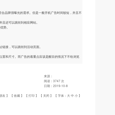
。
分符合品牌强曝光的需求。但是一般开机广告时间较短，并且不
并且还可以跳转到相应网站。
种优势。
址链接，可以跳转到活动页面。
位置和尺寸。而广告的着重点应该是醒目的情况下不给浏览
来源：
阅读：
3747
次
日期：
2019-10-8
朋友
】 【
收藏
】 【
打印
】 【
关闭
】 【 字体：
大
中
小
】