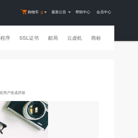
购物车
最新公告
帮助中心
会员中心
0
小程序
SSL证书
邮局
云虚机
商标
览用户造成厌烦