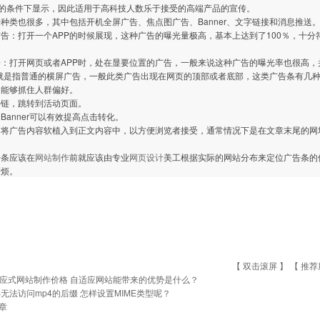
768的条件下显示，因此适用于高科技人数乐于接受的高端产品的宣传。
种类也很多，其中包括开机全屏广告、焦点图广告、Banner、文字链接和消息推送
告：打开一个APP的时候展现，这种广告的曝光量极高，基本上达到了100％，十
。
：打开网页或者APP时，处在显要位置的广告，一般来说这种广告的曝光率也很高，
r：就是指普通的横屏广告，一般此类广告出现在网页的顶部或者底部，这类广告条有几
，能够抓住人群偏好。
外链，跳转到活动页面。
Banner可以有效提高点击转化。
：将广告内容软植入到正文内容中，以方便浏览者接受，通常情况下是在文章末尾的网
告条应该在
网站制作
前就应该由专业
网页设计
美工根据实际的网站分布来定位广告条的
厌烦。
【 双击滚屏 】 【
推荐
应式网站制作价格 自适应网站能带来的优势是什么？
IS无法访问mp4的后缀 怎样设置MIME类型呢？
章