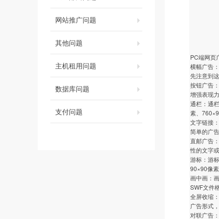
网站推广问题
其他问题
PC端网
主机租用问题
横幅广告：
先注意到这
按钮广告：
数据库问题
增强表现
通栏：通栏
支付问题
素、760
文字链接
简单的广
直邮广告：
性的文字或
游标：游
90×90像
画中画：画
SWF文件
全屏收缩
广告形式
对联广告：