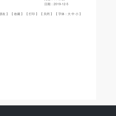
日期：
2019-12-5
朋友
】 【
收藏
】 【
打印
】 【
关闭
】 【 字体：
大
中
小
】