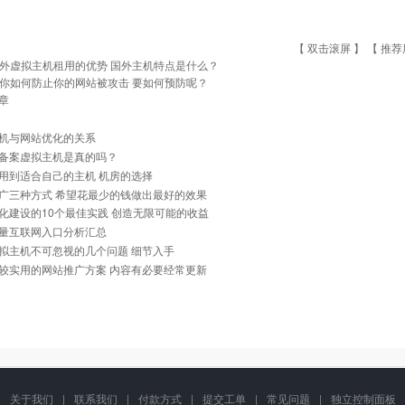
【 双击滚屏 】 【
推荐
外虚拟主机租用的优势 国外主机特点是什么？
你如何防止你的网站被攻击 要如何预防呢？
章
机与网站优化的关系
备案虚拟主机是真的吗？
用到适合自己的主机 机房的选择
广三种方式 希望花最少的钱做出最好的效果
化建设的10个最佳实践 创造无限可能的收益
量互联网入口分析汇总
拟主机不可忽视的几个问题 细节入手
较实用的网站推广方案 内容有必要经常更新
关于我们
|
联系我们
|
付款方式
|
提交工单
|
常见问题
|
独立控制面板