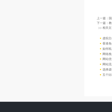
上一篇：
国
下一篇：
教
>> 相关文
虚拟主
香港免
如何租
网络推
网站优
网站流
选择虚
五个比