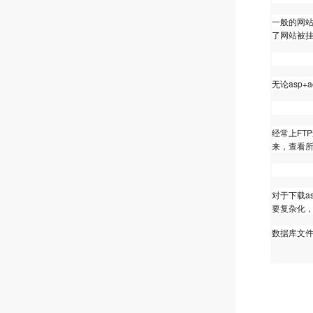
一般的网站
了网站被
4.定期备份
无论asp+
5.定时查
经常上FT
来，查看所
6.定时更
对于下载a
要复杂化
数据库文件