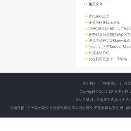
>> 相关文章
虚拟主机安全
企业网站改版应注意
[原创]IIS无法访问mp4的后
收费邮局与免费邮局的区别
虚拟主机开启URLrewrit
(asp.net)关于Session
常见术语介绍
仅在我司注册了一个域名，
关于我们
|
联系我们
|
付款
Copyright © 2002-2016 主机馆, 
本站关键词：
免备案主机
,
香港主机
,
友情链接：
广州网站建设
长沙网站建设
深圳网站建设
买链接
网站系统
佛山网