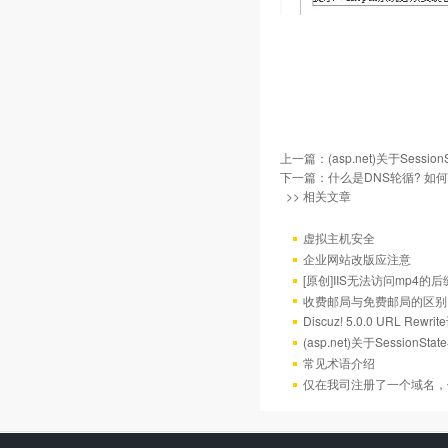
上一篇：
(asp.net)关于Sess
下一篇：
什么是DNS轮循? 如
>> 相关文章
虚拟主机安全
企业网站改版应注意
[原创]IIS无法访问mp4的后
收费邮局与免费邮局的区别
Discuz! 5.0.0 URL Rewr
(asp.net)关于Session
常见术语介绍
仅在我司注册了一个域名，